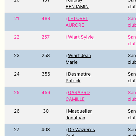
BENJAMIN
clu
21
488
ℹ️
LETORET
San
AURORE
clu
22
257
ℹ️
Wiart Sylvie
San
clu
23
258
ℹ️
Wiart Jean
San
Marie
clu
24
356
ℹ️
Desmettre
San
Patrick
clu
25
456
ℹ️
GASAPRD
San
CAMILLE
clu
26
30
ℹ️
Masquelier
San
Jonathan
clu
27
403
ℹ️
De Wazieres
San