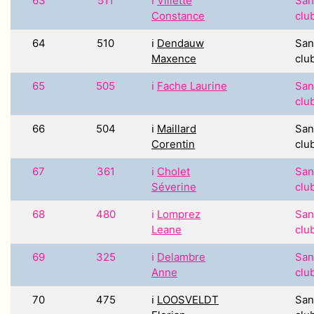
63
511
ℹ️
Villette
San
Constance
clu
64
510
ℹ️
Dendauw
San
Maxence
clu
65
505
ℹ️
Fache Laurine
San
clu
66
504
ℹ️
Maillard
San
Corentin
clu
67
361
ℹ️
Cholet
San
Séverine
clu
68
480
ℹ️
Lomprez
San
Leane
clu
69
325
ℹ️
Delambre
San
Anne
clu
70
475
ℹ️
LOOSVELDT
San