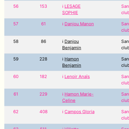
56
153
ℹ️
LESAGE
San
SOPHIE
clu
57
61
ℹ️
Danjou Manon
San
clu
58
86
ℹ️
Danjou
San
Benjamin
clu
59
228
ℹ️
Hamon
San
Benjamin
clu
60
182
ℹ️
Lenoir Anaïs
San
clu
61
229
ℹ️
Hamon Marie-
San
Celine
clu
62
408
ℹ️
Campos Gloria
San
clu