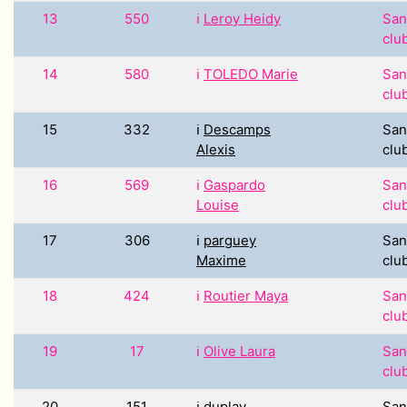
13
550
ℹ️
Leroy Heidy
San
clu
14
580
ℹ️
TOLEDO Marie
San
clu
15
332
ℹ️
Descamps
San
Alexis
clu
16
569
ℹ️
Gaspardo
San
Louise
clu
17
306
ℹ️
parguey
San
Maxime
clu
18
424
ℹ️
Routier Maya
San
clu
19
17
ℹ️
Olive Laura
San
clu
20
151
ℹ️
duplay
San