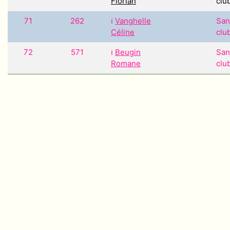
Florian
clu
71
262
ℹ️
Vanghelle
San
Céline
clu
72
571
ℹ️
Beugin
San
Romane
clu