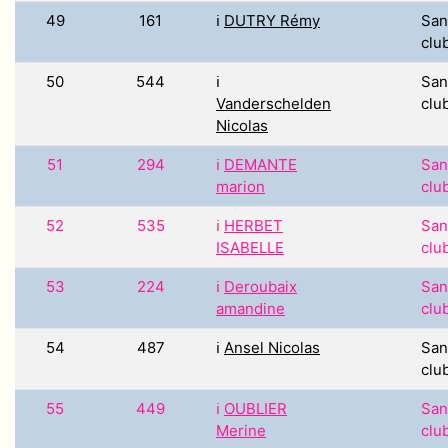
49
161
ℹ️
DUTRY Rémy
San
clu
50
544
ℹ️
San
Vanderschelden
clu
Nicolas
51
294
ℹ️
DEMANTE
San
marion
clu
52
535
ℹ️
HERBET
San
ISABELLE
clu
53
224
ℹ️
Deroubaix
San
amandine
clu
54
487
ℹ️
Ansel Nicolas
San
clu
55
449
ℹ️
OUBLIER
San
Merine
clu