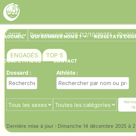
ACCUEIL
QUI SOMMES NOUS ?
RÉSULTATS COUR
ENGAGÉS
TOP 5
COMPÉTITIONS
CONTACT
Dossard :
Athlète :
Réinitia
fil
Dernière mise à jour :
Dimanche 14 décembre 2025 à 2