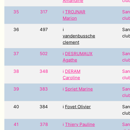
Amandine
clu
35
317
ℹ️
TROJNAR
San
Marion
clu
36
497
ℹ️
San
vandenbussche
clu
clement
37
502
ℹ️
DESRUMAUX
San
Agathe
clu
38
348
ℹ️
DERAM
San
Caroline
clu
39
383
ℹ️
Spriet Marine
San
clu
40
384
ℹ️
Fovet Olivier
San
clu
41
378
ℹ️
Thiery Pauline
San