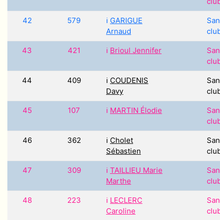
clu
42
579
ℹ️
GARIGUE
San
Arnaud
clu
43
421
ℹ️
Brioul Jennifer
San
clu
44
409
ℹ️
COUDENIS
San
Davy
clu
45
107
ℹ️
MARTIN Élodie
San
clu
46
362
ℹ️
Cholet
San
Sébastien
clu
47
309
ℹ️
TAILLIEU Marie
San
Marthe
clu
48
223
ℹ️
LECLERC
San
Caroline
clu