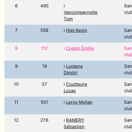
6
485
ℹ️
San
Vancompernolle
clu
Tom
7
558
ℹ️
Hiet Kevin
San
clu
8
112
ℹ️
Crepin Émilie
San
clu
9
19
ℹ️
Lootens
San
Dimitri
clu
10
37
ℹ️
Coutteure
San
Lucas
clu
11
551
ℹ️
Leroy Mylian
San
clu
12
276
ℹ️
RAMERY
San
Sébastien
clu