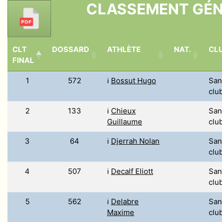
CLASSEMENT GÉ
CLT
DOSSARD
ATHLÈTE
NAT.
CL
FINAL
1
572
ℹ️
Bossut Hugo
San
clu
2
133
ℹ️
Chieux
San
Guillaume
clu
3
64
ℹ️
Djerrah Nolan
San
clu
4
507
ℹ️
Decalf Eliott
San
clu
5
562
ℹ️
Delabre
San
Maxime
clu