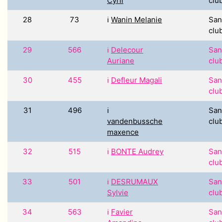
Cyril
clu
28
73
ℹ️
Wanin Melanie
San
clu
29
566
ℹ️
Delecour
San
Auriane
clu
30
455
ℹ️
Defleur Magali
San
clu
31
496
ℹ️
San
vandenbussche
clu
maxence
32
515
ℹ️
BONTE Audrey
San
clu
33
501
ℹ️
DESRUMAUX
San
Sylvie
clu
34
563
ℹ️
Favier
San